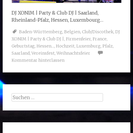
DJ XONIM | Party & Club DJ | Saarland,
Rheinland-Pfalz, Hessen, Luxembourg…
Baden-Württemberg
,
Belgien
,
Club/Discothek
,
DJ
XONIM | Party & Club DJ |
,
Firmenfeier
,
France
,
Geburtstag
,
Hessen...
,
Hochzeit
,
Luxemburg
,
Pfalz
,
Saarland
,
Vereinsfest
,
Weihnachtsfeier
Kommentar hinterlassen
Suchen
nach: