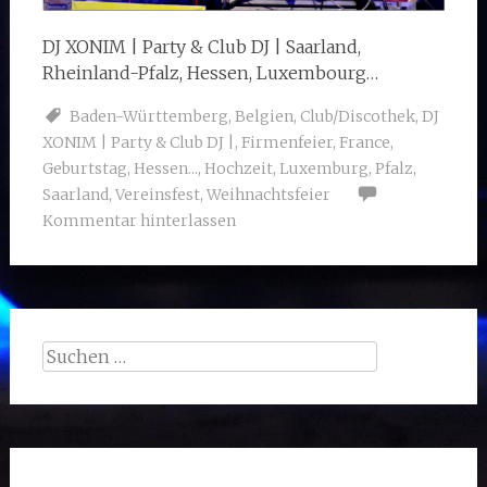
DJ XONIM | Party & Club DJ | Saarland,
Rheinland-Pfalz, Hessen, Luxembourg…
Baden-Württemberg
,
Belgien
,
Club/Discothek
,
DJ
XONIM | Party & Club DJ |
,
Firmenfeier
,
France
,
Geburtstag
,
Hessen...
,
Hochzeit
,
Luxemburg
,
Pfalz
,
Saarland
,
Vereinsfest
,
Weihnachtsfeier
Kommentar hinterlassen
Suchen
nach: